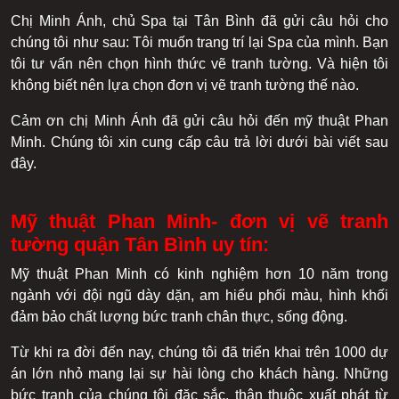
Mỹ thuật Phan Minh- đơn vị vẽ tranh tường quận Tân Bình uy tín
Chị Minh Ánh, chủ Spa tại Tân Bình đã gửi câu hỏi cho
Tại sao nên sử dụng vẽ tranh tường quận Tân Bình của mỹ thuật Phan
chúng tôi như sau: Tôi muốn trang trí lại Spa của mình. Bạn
Minh
tôi tư vấn nên chọn hình thức vẽ tranh tường. Và hiện tôi
Quy trình triển khai dịch vụ vẽ tranh tường quận Tân Bình tại mỹ thuật
không biết nên lựa chọn đơn vị vẽ tranh tường thế nào.
Phan Minh
Bảng giá dịch vụ vẽ tranh tường quận Tân Bình của mỹ thuật Phan
Cảm ơn chị Minh Ánh đã gửi câu hỏi đến mỹ thuật Phan
Minh
Minh. Chúng tôi xin cung cấp câu trả lời dưới bài viết sau
Khách hàng đánh giá về dịch vụ vẽ tranh tường quận Tân Bình của mỹ
đây.
thuật Phan Minh
Mỹ thuật Phan Minh- đơn vị vẽ tranh
tường quận Tân Bình uy tín:
Mỹ thuật Phan Minh có kinh nghiệm hơn 10 năm trong
ngành với đội ngũ dày dặn, am hiểu phối màu, hình khối
đảm bảo chất lượng bức tranh chân thực, sống động.
Từ khi ra đời đến nay, chúng tôi đã triển khai trên 1000 dự
án lớn nhỏ mang lại sự hài lòng cho khách hàng. Những
bức tranh của chúng tôi đặc sắc, thân thuộc xuất phát từ