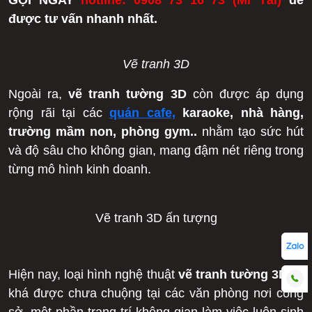
GỌI NGAY
hotline: 0908 73 16 73
(Mr Tài)
để
được tư vấn nhanh nhất.
Vẽ tranh 3D
Ngoài ra,
vẽ tranh tường 3D
còn được áp dụng
rộng rãi tại các
quán cafe,
karaoke, nhà hàng,
trường mầm non, phòng gym..
nhằm tạo sức hút
và độ sâu cho không gian, mang đậm nét riêng trong
từng mô hình kinh doanh.
Vẽ tranh 3D ấn tượng
Hiện nay, loại hình nghệ thuật
vẽ tranh tường 3D
lại
khá được chưa chuộng tại các văn phòng nơi công