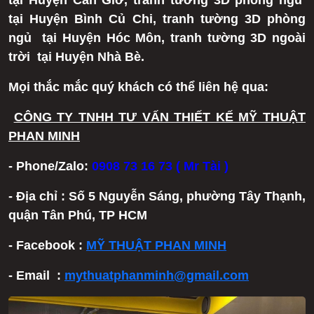
tại Huyện Cần Giờ, tranh tường 3D phòng ngủ
tại Huyện Bình Củ Chi, tranh tường 3D phòng
ngủ tại Huyện Hóc Môn, tranh tường 3D ngoài
trời tại Huyện Nhà Bè.
Mọi thắc mắc quý khách có thể liên hệ qua:
CÔNG TY TNHH TƯ VẤN THIẾT KẾ MỸ THUẬT
PHAN MINH
- Phone/Zalo:
0908 73 16 73 ( Mr Tài )
- Địa chỉ : Số 5 Nguyễn Sáng, phường Tây Thạnh,
quận Tân Phú, TP HCM
- Facebook :
MỸ THUẬT PHAN MINH
- Email :
mythuatphanminh@gmail.com