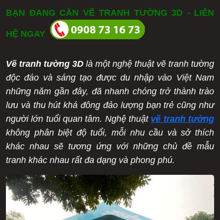
Vẽ tranh tường 3D là gì?
BẠN ĐANG CẦN VẼ TRANH TƯỜNG 3D - LIÊN
Lợi ích của vẽ tranh tường 3D
Tiết kiệm chi phí
HỆ NGAY
Độ bền cao
Đem lại không gian mới cho ngôi nhà
Vẽ tranh tường 3D
Ý nghĩa phong thủy tốt
là một nghệ thuật vẽ tranh tường
Ý nghĩa nghệ thuật
độc đáo và sáng tạo được du nhập vào Việt Nam
Không sợ bị trùng lặp
những năm gần đây, đã nhanh chóng trở thành trào
Mang lại không gian rộng lớn
lưu và thu hút khá đông đảo lượng bạn trẻ cũng như
Mỹ thuật Phan Minh - đơn vị vẽ tranh tường 3D uy tín
người lớn tuổi quan tâm. Nghệ thuật
vẽ tranh tường
Báo giá vẽ tranh tường 3D tại Mỹ thuật Phan Minh
không phân biệt độ tuổi, mỗi nhu cầu và sở thích
Lợi ích khi khách hàng sử dụng dịch vụ vẽ tranh tường 3D tại Mỹ
khác nhau sẽ tương ứng với những chủ đề mẫu
thuật Phan Minh
Quy trình triển khai dịch vụ vẽ tranh tường 3D tại Mỹ thuật Phan Minh
tranh khác nhau rất đa dạng và phong phú.
Phản hồi của khách hàng về dịch vụ vẽ tranh tường 3D tại Mỹ thuật
Phan Minh
Một số công trình mỹ thuật Phan Minh đã thực hiện