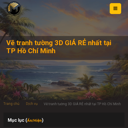
Vẽ tranh tường 3D GIÁ RẺ nhất tại
TP Hồ Chí Minh
Trang chủ
Dịch vụ
Vẽ tranh tường 3D GIÁ RẺ nhất tại TP Hồ Chí Minh
Mục lục (
)
Ẩn/Hiện