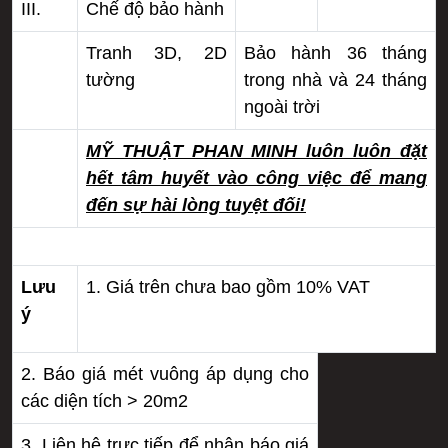
III.
Chế độ bảo hành
Tranh 3D, 2D
Bảo hành 36 tháng
tường
trong nhà và 24 tháng
ngoài trời
MỸ THUẬT PHAN MINH luôn luôn đặt
hết tâm huyết vào công việc để mang
đến sự hài lòng tuyệt đối!
Lưu
1. Giá trên chưa bao gồm 10% VAT
ý
2. Báo giá mét vuông áp dụng cho
các diện tích > 20m2
3. Liên hệ trực tiếp để nhân báo giá